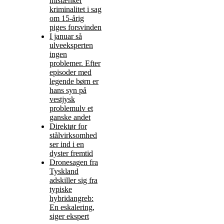
mistænker
kriminalitet i sag
om 15-årig
piges forsvinden
I januar så
ulveeksperten
ingen
problemer. Efter
episoder med
legende børn er
hans syn på
vestjysk
problemulv et
ganske andet
Direktør for
stålvirksomhed
ser ind i en
dyster fremtid
Dronesagen fra
Tyskland
adskiller sig fra
typiske
hybridangreb:
En eskalering,
siger ekspert