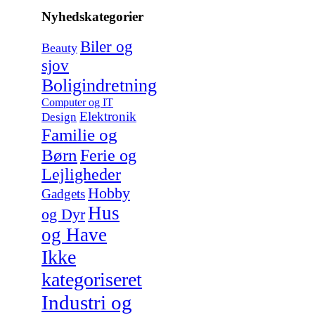
Nyhedskategorier
Biler og
Beauty
sjov
Boligindretning
Computer og IT
Elektronik
Design
Familie og
Børn
Ferie og
Lejligheder
Hobby
Gadgets
Hus
og Dyr
og Have
Ikke
kategoriseret
Industri og