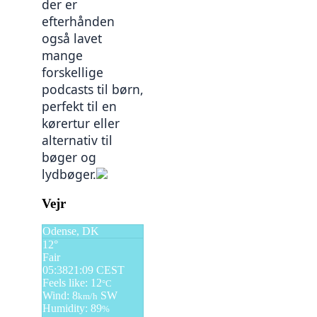
der er 
efterhånden 
også lavet 
mange 
forskellige 
podcasts til børn, 
perfekt til en 
kørertur eller 
alternativ til 
bøger og 
lydbøger.
Indlægsnavigation
Vejr
Odense, DK
12°
Fair
05:38
21:09 CEST
Feels like: 12
°C
Wind: 8
SW
km/h
Humidity: 89
%