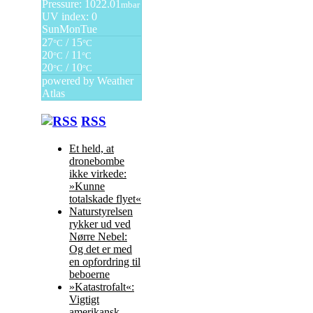
Pressure: 1022.01
mbar
UV index: 0
Sun
Mon
Tue
27
/ 15
°C
°C
20
/ 11
°C
°C
20
/ 10
°C
°C
powered by
Weather
Atlas
RSS
Et held, at
dronebombe
ikke virkede:
»Kunne
totalskade flyet«
Naturstyrelsen
rykker ud ved
Nørre Nebel:
Og det er med
en opfordring til
beboerne
»Katastrofalt«:
Vigtigt
amerikansk