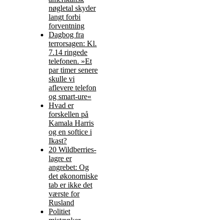
nøgletal skyder
langt forbi
forventning
Dagbog fra
terrorsagen: Kl.
7.14 ringede
telefonen. »Et
par timer senere
skulle vi
aflevere telefon
og smart-ure«
Hvad er
forskellen på
Kamala Harris
og en softice i
Ikast?
20 Wildberries-
lagre er
angrebet: Og
det økonomiske
tab er ikke det
værste for
Rusland
Politiet