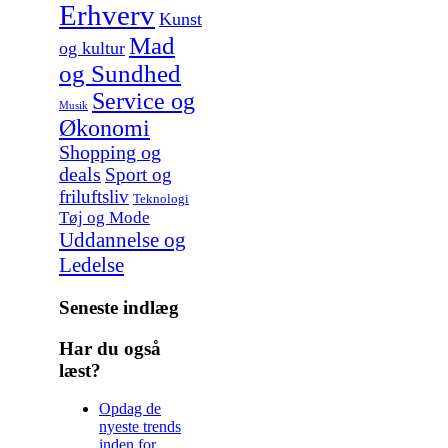
Erhverv
Kunst
Mad
og kultur
og Sundhed
Service og
Musik
Økonomi
Shopping og
deals
Sport og
friluftsliv
Teknologi
Tøj og Mode
Uddannelse og
Ledelse
Seneste indlæg
Har du også
læst?
Opdag de
nyeste trends
inden for