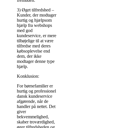
fremtiden.
3) Øget tilfredshed –
Kunder, der modtager
hurtig og hjælpsom
hjælp fra webshops
med god
kundeservice, er mere
tilbøjelige til at være
tilfredse med deres
købsoplevelse end
dem, der ikke
modtager denne type
hjælp.
Konklusion:
For børnefamilier er
hurtig og professionel
dansk kundeservice
afgørende, når de
handler på nettet. Det
giver
bekvemmelighed,
skaber troværdighed,
øger tilfredsheden og