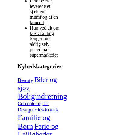
Fem nørder
leverede et
sjældent
triumftog af en
koncert
Hun ved alt om
kost. Én ting
bruger hun
aldrig selv
penge på i
supermarkedet
Nyhedskategorier
Biler og
Beauty
sjov
Boligindretning
Computer og IT
Elektronik
Design
Familie og
Børn
Ferie og
Lejligheder