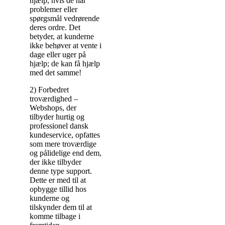
hjælp, hvis de har
problemer eller
spørgsmål vedrørende
deres ordre. Det
betyder, at kunderne
ikke behøver at vente i
dage eller uger på
hjælp; de kan få hjælp
med det samme!
2) Forbedret
troværdighed –
Webshops, der
tilbyder hurtig og
professionel dansk
kundeservice, opfattes
som mere troværdige
og pålidelige end dem,
der ikke tilbyder
denne type support.
Dette er med til at
opbygge tillid hos
kunderne og
tilskynder dem til at
komme tilbage i