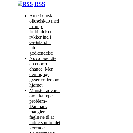
RSS
Amerikansk
olieselskab med
Trump-
forbindelser
rykker ind i
Grønland –
uden
godkendelse
Novo brændte
en enorm
chance. Men
den rigtige
gyser er lige om
hjørnet
Minister advarer
om »kæmpe
problem«:
Danmark
mangler
faglærte til at
holde samfundet
kørende