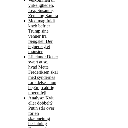
Velkommen til
virkeligheden,
Lea, Susanne,
Zenia og Samira
Med magtfuldt
kneb befrier
Trump sine
venner fra
fængslet: Der
tegner sig et
mønster
Lillelund: Det er
svært at se,
hvad Mette
Frederiksen skal
med syndernes
forladelse - hun
begår jo aldrig
nogen fejl
Analyse: Kvit
eller dobbelt?
Putin står over
for en
skæbnetung
beslutning