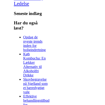
Ledelse
Seneste indlæg
Har du også
læst?
Opdag de
nyeste trends
inden for
boligindretning
Køb
Kombucha: En
Lækker
Alternativ til
Alkoholfri
Drikke
Skovbegravelse
på Sjælland som
et bæredygtigt
valg
Effektive
behandlingstilbud
for