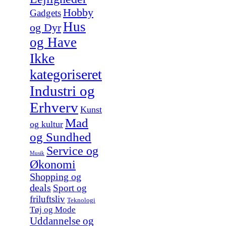
Hobby
Gadgets
Hus
og Dyr
og Have
Ikke
kategoriseret
Industri og
Erhverv
Kunst
Mad
og kultur
og Sundhed
Service og
Musik
Økonomi
Shopping og
deals
Sport og
friluftsliv
Teknologi
Tøj og Mode
Uddannelse og