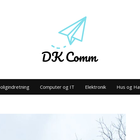
oligindretning
Computer og IT
Elektronik
Hus og Ha