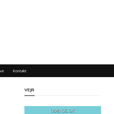
ve
Kontakt
VEJR
ODENSE, DK