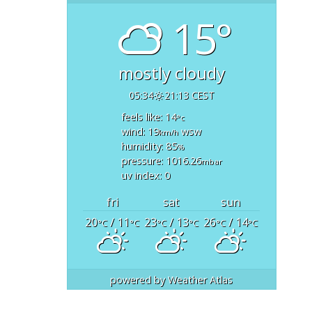
15°
mostly cloudy
05:34
21:13 CEST
feels like: 14
°c
wind: 19
wsw
km/h
humidity: 85
%
pressure: 1016.26
mbar
uv index: 0
fri
sat
sun
20
/ 11
23
/ 13
26
/ 14
°C
°C
°C
°C
°C
°C
powered by
Weather Atlas