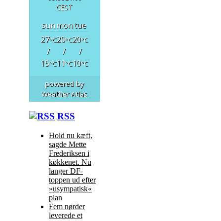
CEST
sun
mon
tue
27
20
20
°C
°C
°C
/
/
/
15
11
10
°C
°C
°C
powered by
Weather Atlas
RSS
Hold nu kæft,
sagde Mette
Frederiksen i
køkkenet. Nu
langer DF-
toppen ud efter
»usympatisk«
plan
Fem nørder
leverede et