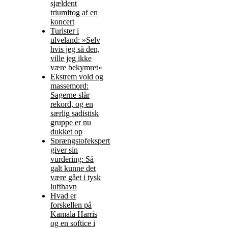
sjældent
triumftog af en
koncert
Turister i
ulveland: »Selv
hvis jeg så den,
ville jeg ikke
være bekymret«
Ekstrem vold og
massemord:
Sagerne slår
rekord, og en
særlig sadistisk
gruppe er nu
dukket op
Sprængstofekspert
giver sin
vurdering: Så
galt kunne det
være gået i tysk
lufthavn
Hvad er
forskellen på
Kamala Harris
og en softice i