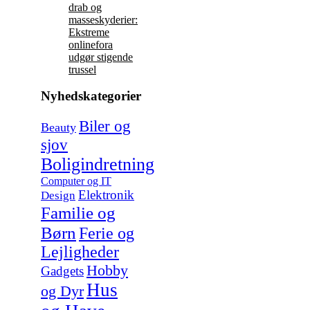
drab og
masseskyderier:
Ekstreme
onlinefora
udgør stigende
trussel
Nyhedskategorier
Biler og
Beauty
sjov
Boligindretning
Computer og IT
Elektronik
Design
Familie og
Børn
Ferie og
Lejligheder
Hobby
Gadgets
Hus
og Dyr