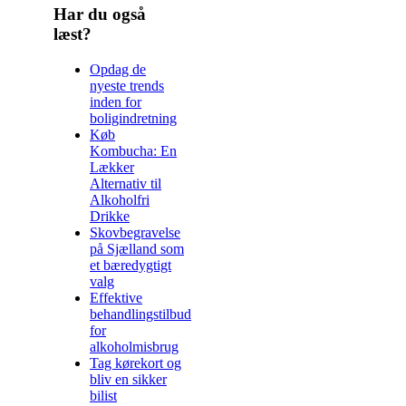
Har du også
læst?
Opdag de
nyeste trends
inden for
boligindretning
Køb
Kombucha: En
Lækker
Alternativ til
Alkoholfri
Drikke
Skovbegravelse
på Sjælland som
et bæredygtigt
valg
Effektive
behandlingstilbud
for
alkoholmisbrug
Tag kørekort og
bliv en sikker
bilist