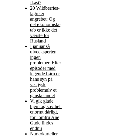
Ikast?
20 Wildberries-
lagre er
angrebet: Og
det økonomiske
tab er ikke det
værste for
Rusland
I januar så
ulveeksperten
ingen
problemer. Efter
episoder med
legende børn er
hans syn på
vestjysk
problemulv et
ganske andet
Vi gik glade
hjem og sov helt
enormt dårligt,
for Jomfru Ane
Gade findes
endnu
Narkokarteller,