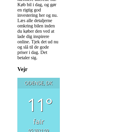
Køb bil i dag, og gør
en rigtig god
investering her og nu.
Læs alle detaljerne
omkring bilen inden
du køber den ved at
lade dig inspirere
online. Tjek det ud nu
og slå til de gode
priser i dag. Det
betaler sig.
Indlægsnavigation
Vejr
ODENSE, DK
11°
fair
05:38
21:09