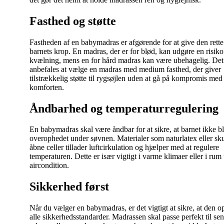
Fasthed og støtte
Fastheden af en babymadras er afgørende for at give den rette s
barnets krop. En madras, der er for blød, kan udgøre en risiko
kvælning, mens en for hård madras kan være ubehagelig. Det
anbefales at vælge en madras med medium fasthed, der giver
tilstrækkelig støtte til rygsøjlen uden at gå på kompromis med
komforten.
Åndbarhed og temperaturregulering
En babymadras skal være åndbar for at sikre, at barnet ikke bl
overophedet under søvnen. Materialer som naturlatex eller s
åbne celler tillader luftcirkulation og hjælper med at regulere
temperaturen. Dette er især vigtigt i varme klimaer eller i rum
aircondition.
Sikkerhed først
Når du vælger en babymadras, er det vigtigt at sikre, at den o
alle sikkerhedsstandarder. Madrassen skal passe perfekt til se