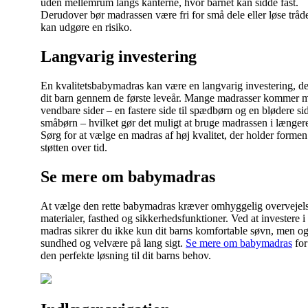
uden mellemrum langs kanterne, hvor barnet kan sidde fast.
Derudover bør madrassen være fri for små dele eller løse tråde
kan udgøre en risiko.
Langvarig investering
En kvalitetsbabymadras kan være en langvarig investering, de
dit barn gennem de første leveår. Mange madrasser kommer 
vendbare sider – en fastere side til spædbørn og en blødere sid
småbørn – hvilket gør det muligt at bruge madrassen i længere
Sørg for at vælge en madras af høj kvalitet, der holder forme
støtten over tid.
Se mere om babymadras
At vælge den rette babymadras kræver omhyggelig overvejels
materialer, fasthed og sikkerhedsfunktioner. Ved at investere i
madras sikrer du ikke kun dit barns komfortable søvn, men og
sundhed og velvære på lang sigt.
Se mere om babymadras
for
den perfekte løsning til dit barns behov.