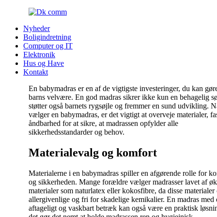
Nyheder
Boligindretning
Computer og IT
Elektronik
Hus og Have
Kontakt
En babymadras er en af de vigtigste investeringer, du kan gøre
barns velvære. En god madras sikrer ikke kun en behagelig 
støtter også barnets rygsøjle og fremmer en sund udvikling. N
vælger en babymadras, er det vigtigt at overveje materialer, f
åndbarhed for at sikre, at madrassen opfylder alle
sikkerhedsstandarder og behov.
Materialevalg og komfort
Materialerne i en babymadras spiller en afgørende rolle for k
og sikkerheden. Mange forældre vælger madrasser lavet af ø
materialer som naturlatex eller kokosfibre, da disse materialer 
allergivenlige og fri for skadelige kemikalier. En madras med 
aftageligt og vaskbart betræk kan også være en praktisk løsni
det gør det nemt at holde madrassen ren og hygiejnisk.