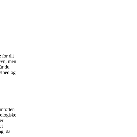
 for dit
søvn, men
år du
asthed og
omforten
kologiske
er
et
ng, da