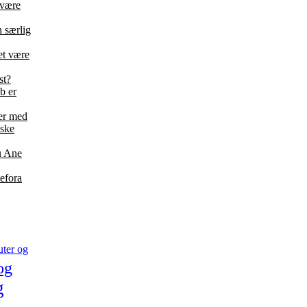
 være
 særlig
et være
st?
b er
der med
nske
ru Ane
efora
ter og
og
g