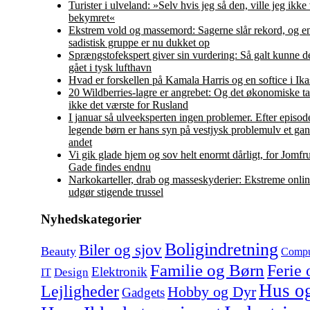
Turister i ulveland: »Selv hvis jeg så den, ville jeg ikke
bekymret«
Ekstrem vold og massemord: Sagerne slår rekord, og en
sadistisk gruppe er nu dukket op
Sprængstofekspert giver sin vurdering: Så galt kunne d
gået i tysk lufthavn
Hvad er forskellen på Kamala Harris og en softice i Ika
20 Wildberries-lagre er angrebet: Og det økonomiske ta
ikke det værste for Rusland
I januar så ulveeksperten ingen problemer. Efter episo
legende børn er hans syn på vestjysk problemulv et ga
andet
Vi gik glade hjem og sov helt enormt dårligt, for Jomf
Gade findes endnu
Narkokarteller, drab og masseskyderier: Ekstreme onlin
udgør stigende trussel
Nyhedskategorier
Boligindretning
Biler og sjov
Beauty
Compu
Familie og Børn
Ferie 
Elektronik
Design
IT
Hus o
Lejligheder
Hobby og Dyr
Gadgets