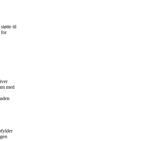
tøtte til
 for
iver
kum med
 uden
pfylder
ngen