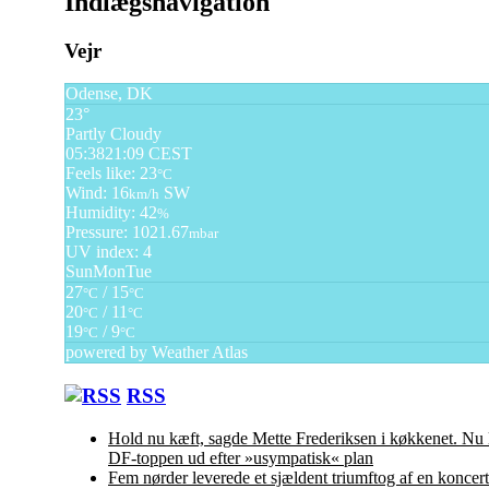
Indlægsnavigation
Vejr
Odense, DK
23°
Partly Cloudy
05:38
21:09 CEST
Feels like: 23
°C
Wind: 16
SW
km/h
Humidity: 42
%
Pressure: 1021.67
mbar
UV index: 4
Sun
Mon
Tue
27
/ 15
°C
°C
20
/ 11
°C
°C
19
/ 9
°C
°C
powered by
Weather Atlas
RSS
Hold nu kæft, sagde Mette Frederiksen i køkkenet. Nu 
DF-toppen ud efter »usympatisk« plan
Fem nørder leverede et sjældent triumftog af en koncert