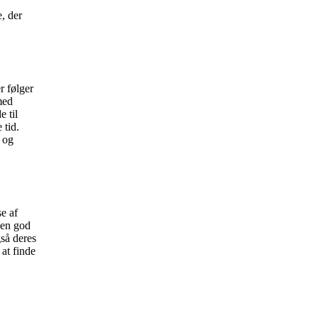
, der
r følger
med
e til
 tid.
n og
e af
 en god
så deres
 at finde