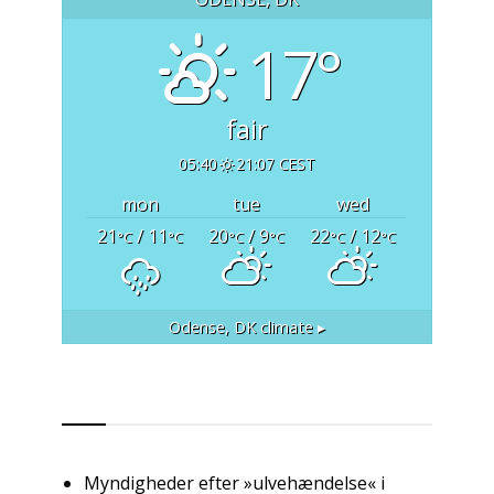
17°
fair
05:40
21:07 CEST
mon
tue
wed
21
/ 11
20
/ 9
22
/ 12
°C
°C
°C
°C
°C
°C
Odense, DK
climate ▸
RSS
Myndigheder efter »ulvehændelse« i