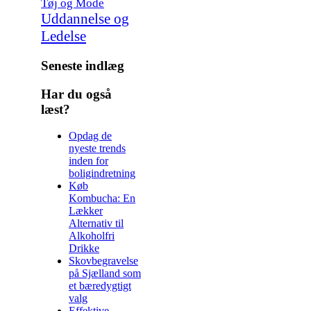
Tøj og Mode
Uddannelse og
Ledelse
Seneste indlæg
Har du også
læst?
Opdag de
nyeste trends
inden for
boligindretning
Køb
Kombucha: En
Lækker
Alternativ til
Alkoholfri
Drikke
Skovbegravelse
på Sjælland som
et bæredygtigt
valg
Effektive