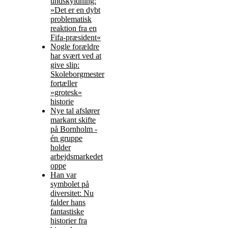
undskyldning:
»Det er en dybt
problematisk
reaktion fra en
Fifa-præsident«
Nogle forældre
har svært ved at
give slip:
Skoleborgmester
fortæller
»grotesk«
historie
Nye tal afslører
markant skifte
på Bornholm -
én gruppe
holder
arbejdsmarkedet
oppe
Han var
symbolet på
diversitet: Nu
falder hans
fantastiske
historier fra