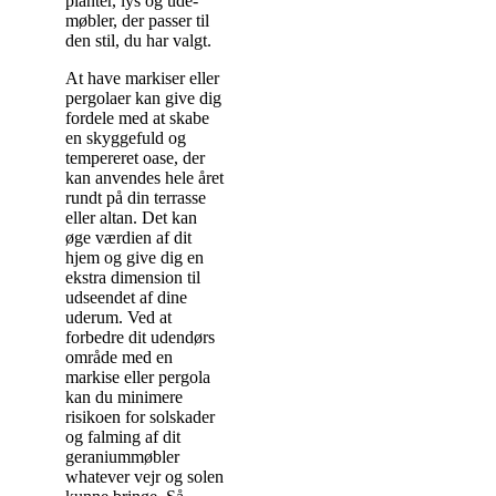
planter, lys og ude-
møbler, der passer til
den stil, du har valgt.
At have markiser eller
pergolaer kan give dig
fordele med at skabe
en skyggefuld og
tempereret oase, der
kan anvendes hele året
rundt på din terrasse
eller altan. Det kan
øge værdien af dit
hjem og give dig en
ekstra dimension til
udseendet af dine
uderum. Ved at
forbedre dit udendørs
område med en
markise eller pergola
kan du minimere
risikoen for solskader
og falming af dit
geraniummøbler
whatever vejr og solen