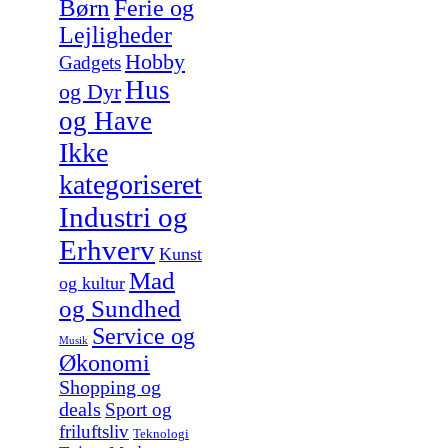
Børn
Ferie og
Lejligheder
Hobby
Gadgets
Hus
og Dyr
og Have
Ikke
kategoriseret
Industri og
Erhverv
Kunst
Mad
og kultur
og Sundhed
Service og
Musik
Økonomi
Shopping og
deals
Sport og
friluftsliv
Teknologi