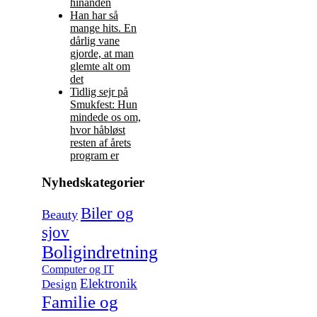
hinanden
Han har så
mange hits. En
dårlig vane
gjorde, at man
glemte alt om
det
Tidlig sejr på
Smukfest: Hun
mindede os om,
hvor håbløst
resten af årets
program er
Nyhedskategorier
Biler og
Beauty
sjov
Boligindretning
Computer og IT
Elektronik
Design
Familie og