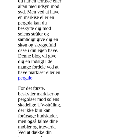
du har en terrasse eller
altan med udsyn mod
syd. Men ved at have
en markise eller en
pergola kan du
beskytte dig mod
solens stråler og
samtidigt give dig en
skøn og skyggefuld
oase i din egen have.
Denne blog vil give
dig en indsigt i de
mange fordele ved at
have markiser eller en
pergalo
.
For det første,
beskytter markiser og
pergolaer mod solens
skadelige UV-stråling,
der ikke kun kan
forårsage hudskader,
men også falme dine
møbler og træværk.
Ved at dække din