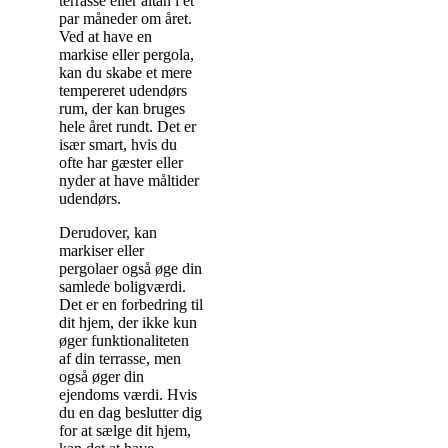
terrasse eller altan i et
par måneder om året.
Ved at have en
markise eller pergola,
kan du skabe et mere
tempereret udendørs
rum, der kan bruges
hele året rundt. Det er
især smart, hvis du
ofte har gæster eller
nyder at have måltider
udendørs.
Derudover, kan
markiser eller
pergolaer også øge din
samlede boligværdi.
Det er en forbedring til
dit hjem, der ikke kun
øger funktionaliteten
af din terrasse, men
også øger din
ejendoms værdi. Hvis
du en dag beslutter dig
for at sælge dit hjem,