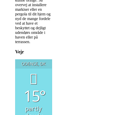
kunne bringe. Så
overvej at installere
markiser eller en
pergola til dit hjem og
nyd de mange fordele
ved at have et
beskyttet og dejligt
udendørs område i
haven eller på
terrassen.
Indlægsnavigation
Vejr
ODENSE, DK
15°
partly