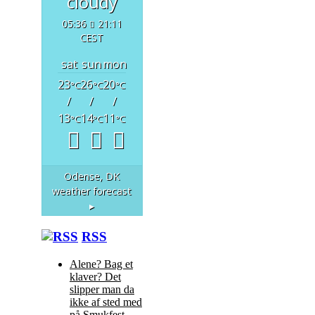
cloudy
05:36
21:11
CEST
sat
sun
mon
23
26
20
°C
°C
°C
/
/
/
13
14
11
°C
°C
°C
Odense, DK
weather forecast
▸
RSS
Alene? Bag et
klaver? Det
slipper man da
ikke af sted med
på Smukfest