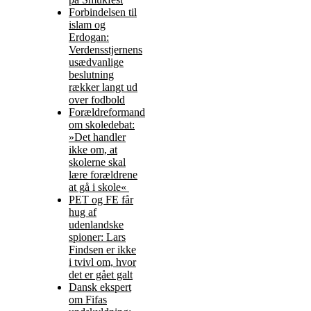
Forbindelsen til
islam og
Erdogan:
Verdensstjernens
usædvanlige
beslutning
rækker langt ud
over fodbold
Forældreformand
om skoledebat:
»Det handler
ikke om, at
skolerne skal
lære forældrene
at gå i skole«
PET og FE får
hug af
udenlandske
spioner: Lars
Findsen er ikke
i tvivl om, hvor
det er gået galt
Dansk ekspert
om Fifas