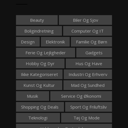
Beauty
Biler Og Sjov
Boligindretning
Computer Og IT
Design
Elektronik
Familie Og Børn
Ferie Og Lejligheder
Gadgets
Hobby Og Dyr
Hus Og Have
Ikke Kategoriseret
Industri Og Erhverv
Kunst Og Kultur
Mad Og Sundhed
Musik
Service Og Økonomi
Shopping Og Deals
Sport Og Friluftsliv
Teknologi
Tøj Og Mode