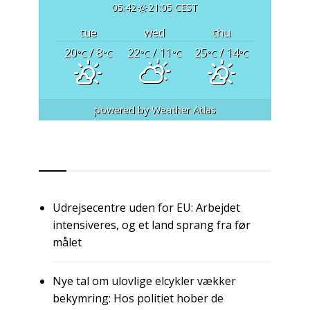
05:42
21:05 CEST
tue
wed
thu
20
/ 8
22
/ 11
25
/ 14
°C
°C
°C
°C
°C
°C
powered by
Weather Atlas
RSS
Udrejsecentre uden for EU: Arbejdet
intensiveres, og et land sprang fra før
målet
Nye tal om ulovlige elcykler vækker
bekymring: Hos politiet hober de