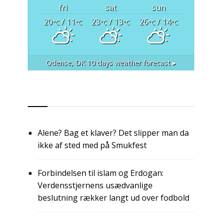
fri
sat
sun
20
/ 11
23
/ 13
26
/ 14
°C
°C
°C
°C
°C
°C
Odense, DK
10 days weather forecast ▸
RSS
Alene? Bag et klaver? Det slipper man da
ikke af sted med på Smukfest
Forbindelsen til islam og Erdogan:
Verdensstjernens usædvanlige
beslutning rækker langt ud over fodbold