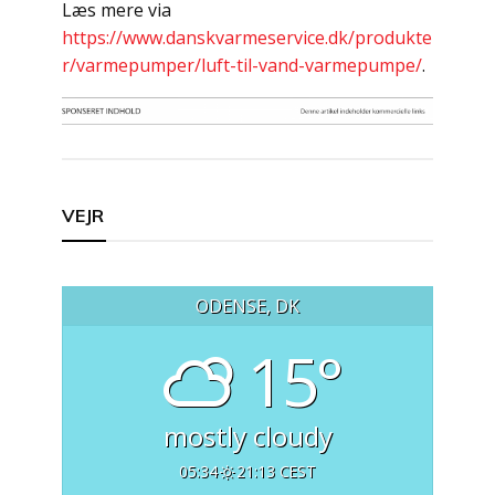
Læs mere via
https://www.danskvarmeservice.dk/produkte
r/varmepumper/luft-til-vand-varmepumpe/
.
Indlægsnavigation
VEJR
ODENSE, DK
15°
mostly cloudy
05:34
21:13 CEST