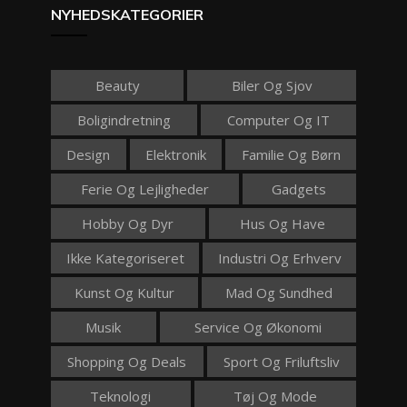
NYHEDSKATEGORIER
Beauty
Biler Og Sjov
Boligindretning
Computer Og IT
Design
Elektronik
Familie Og Børn
Ferie Og Lejligheder
Gadgets
Hobby Og Dyr
Hus Og Have
Ikke Kategoriseret
Industri Og Erhverv
Kunst Og Kultur
Mad Og Sundhed
Musik
Service Og Økonomi
Shopping Og Deals
Sport Og Friluftsliv
Teknologi
Tøj Og Mode