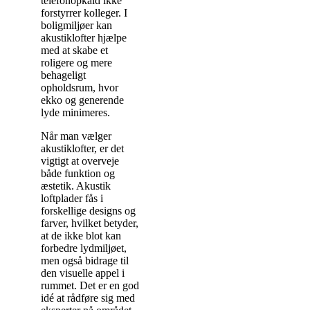
telefonopkald ikke
forstyrrer kolleger. I
boligmiljøer kan
akustiklofter hjælpe
med at skabe et
roligere og mere
behageligt
opholdsrum, hvor
ekko og generende
lyde minimeres.
Når man vælger
akustiklofter, er det
vigtigt at overveje
både funktion og
æstetik. Akustik
loftplader fås i
forskellige designs og
farver, hvilket betyder,
at de ikke blot kan
forbedre lydmiljøet,
men også bidrage til
den visuelle appel i
rummet. Det er en god
idé at rådføre sig med