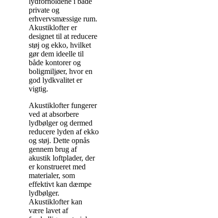
lydforholdene i både
private og
erhvervsmæssige rum.
Akustiklofter er
designet til at reducere
støj og ekko, hvilket
gør dem ideelle til
både kontorer og
boligmiljøer, hvor en
god lydkvalitet er
vigtig.
Akustiklofter fungerer
ved at absorbere
lydbølger og dermed
reducere lyden af ekko
og støj. Dette opnås
gennem brug af
akustik loftplader, der
er konstrueret med
materialer, som
effektivt kan dæmpe
lydbølger.
Akustiklofter kan
være lavet af