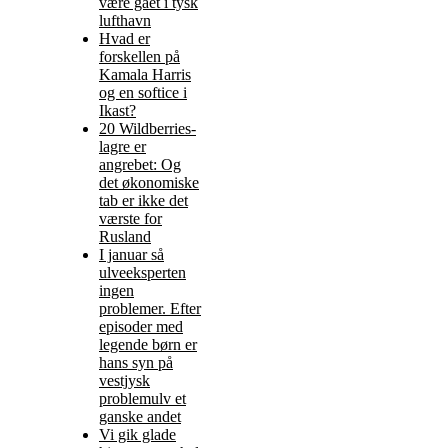
være gået i tysk
lufthavn
Hvad er
forskellen på
Kamala Harris
og en softice i
Ikast?
20 Wildberries-
lagre er
angrebet: Og
det økonomiske
tab er ikke det
værste for
Rusland
I januar så
ulveeksperten
ingen
problemer. Efter
episoder med
legende børn er
hans syn på
vestjysk
problemulv et
ganske andet
Vi gik glade