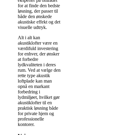
eksperter på området
for at finde den bedste
løsning, der passer til
både den ønskede
akustiske effekt og det
visuelle udtryk.
Alt i alt kan
akustiklofter være en
værdifuld investering
for enhver, der ønsker
at forbedre
lydkvaliteten i deres
rum. Ved at vælge den
rette type akustik
loftplade kan man
opnå en markant
forbedring i
lydmiljøet, hvilket gør
akustiklofter til en
praktisk løsning både
for private hjem og
professionelle
kontorer.