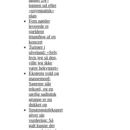
langer DF-
toppen ud efter
»usympatisk«
plan
Fem nørder
leverede et
sjældent
triumftog af en
koncert
Turister i
ulveland: »Selv
hvis jeg så den,
ville jeg ikke
være bekymret«
Ekstrem vold og
massemord:
Sagerne slår
rekord, og en
særlig sadistisk
gruppe er nu
dukket op
Sprængstofekspert
giver sin
vurdering: Så
galt kunne det