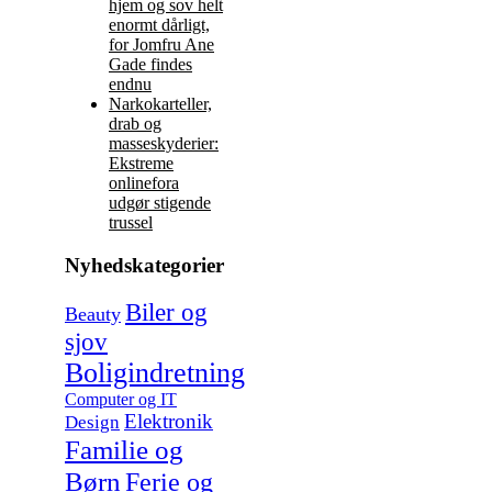
hjem og sov helt
enormt dårligt,
for Jomfru Ane
Gade findes
endnu
Narkokarteller,
drab og
masseskyderier:
Ekstreme
onlinefora
udgør stigende
trussel
Nyhedskategorier
Biler og
Beauty
sjov
Boligindretning
Computer og IT
Elektronik
Design
Familie og
Børn
Ferie og