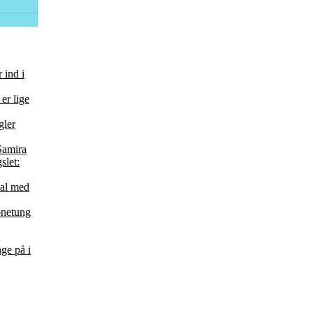
 ind i
er lige
gler
Samira
slet:
kal med
bnetung
ge på i