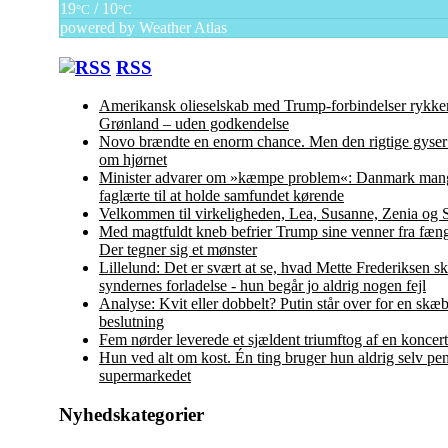
19
/ 10
°C
°C
powered by
Weather Atlas
RSS
Amerikansk olieselskab med Trump-forbindelser rykker
Grønland – uden godkendelse
Novo brændte en enorm chance. Men den rigtige gyser 
om hjørnet
Minister advarer om »kæmpe problem«: Danmark man
faglærte til at holde samfundet kørende
Velkommen til virkeligheden, Lea, Susanne, Zenia og 
Med magtfuldt kneb befrier Trump sine venner fra fæng
Der tegner sig et mønster
Lillelund: Det er svært at se, hvad Mette Frederiksen s
syndernes forladelse - hun begår jo aldrig nogen fejl
Analyse: Kvit eller dobbelt? Putin står over for en skæ
beslutning
Fem nørder leverede et sjældent triumftog af en koncert
Hun ved alt om kost. Én ting bruger hun aldrig selv pen
supermarkedet
Nyhedskategorier