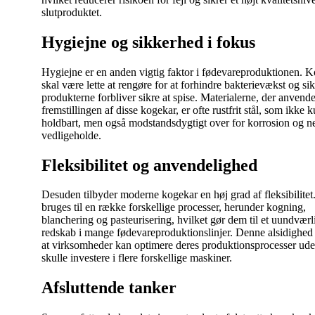
slutproduktet.
Hygiejne og sikkerhed i fokus
Hygiejne er en anden vigtig faktor i fødevareproduktionen. 
skal være lette at rengøre for at forhindre bakterievækst og sik
produkterne forbliver sikre at spise. Materialerne, der anvende
fremstillingen af disse kogekar, er ofte rustfrit stål, som ikke k
holdbart, men også modstandsdygtigt over for korrosion og n
vedligeholde.
Fleksibilitet og anvendelighed
Desuden tilbyder moderne kogekar en høj grad af fleksibilitet
bruges til en række forskellige processer, herunder kogning,
blanchering og pasteurisering, hvilket gør dem til et uundværl
redskab i mange fødevareproduktionslinjer. Denne alsidighed 
at virksomheder kan optimere deres produktionsprocesser ude
skulle investere i flere forskellige maskiner.
Afsluttende tanker