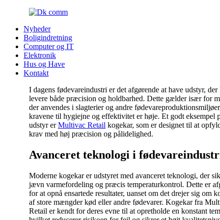
Nyheder
Boligindretning
Computer og IT
Elektronik
Hus og Have
Kontakt
I dagens fødevareindustri er det afgørende at have udstyr, der
levere både præcision og holdbarhed. Dette gælder især for m
der anvendes i slagterier og andre fødevareproduktionsmiljøer
kravene til hygiejne og effektivitet er høje. Et godt eksempel 
udstyr er
Multivac Retail
kogekar, som er designet til at opfyl
krav med høj præcision og pålidelighed.
Avanceret teknologi i fødevareindustr
Moderne kogekar er udstyret med avanceret teknologi, der sik
jævn varmefordeling og præcis temperaturkontrol. Dette er a
for at opnå ensartede resultater, uanset om det drejer sig om 
af store mængder kød eller andre fødevarer. Kogekar fra Mult
Retail er kendt for deres evne til at opretholde en konstant tem
hvilket reducerer risikoen for fejl og sikrer et højt kvalitetsniv