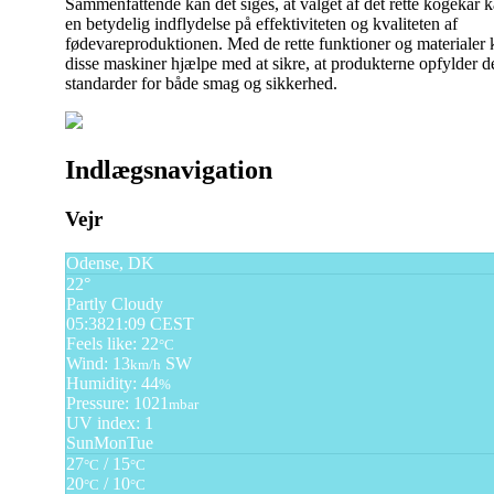
Sammenfattende kan det siges, at valget af det rette kogekar 
en betydelig indflydelse på effektiviteten og kvaliteten af
fødevareproduktionen. Med de rette funktioner og materialer 
disse maskiner hjælpe med at sikre, at produkterne opfylder d
standarder for både smag og sikkerhed.
Indlægsnavigation
Vejr
Odense, DK
22°
Partly Cloudy
05:38
21:09 CEST
Feels like: 22
°C
Wind: 13
SW
km/h
Humidity: 44
%
Pressure: 1021
mbar
UV index: 1
Sun
Mon
Tue
27
/ 15
°C
°C
20
/ 10
°C
°C