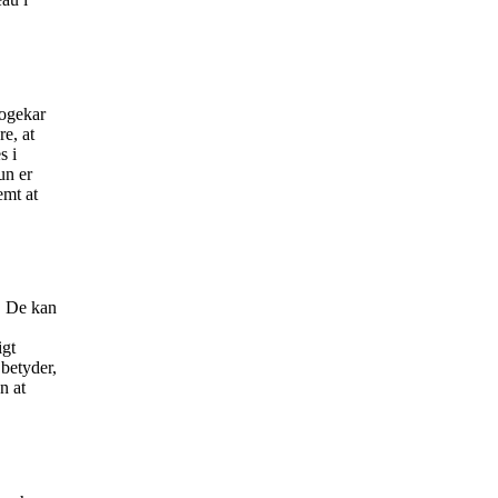
Kogekar
re, at
s i
un er
emt at
. De kan
igt
betyder,
n at