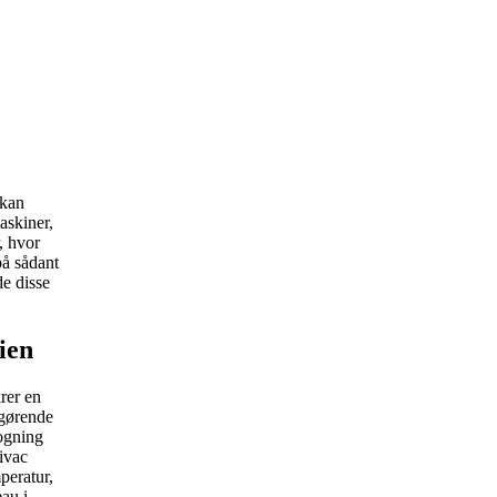
 kan
askiner,
, hvor
på sådant
de disse
ien
rer en
fgørende
kogning
ivac
peratur,
eau i