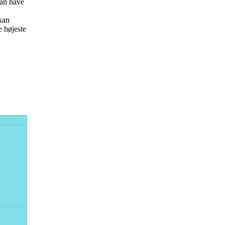
kan have
kan
e højeste