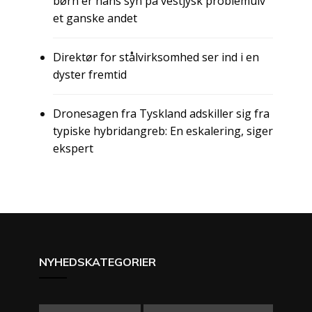
børn er hans syn på vestjysk problemulv
et ganske andet
Direktør for stålvirksomhed ser ind i en
dyster fremtid
Dronesagen fra Tyskland adskiller sig fra
typiske hybridangreb: En eskalering, siger
ekspert
NYHEDSKATEGORIER