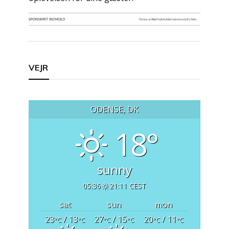
Indlægsnavigation
VEJR
ODENSE, DK
18°
sunny
05:36
21:11 CEST
sat
sun
mon
23
/ 13
27
/ 15
20
/ 11
°C
°C
°C
°C
°C
°C