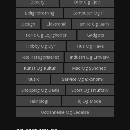
Beauty
Biler Og Sjov
Boligindretning
Computer Og IT
Design
Elektronik
Familie Og Børn
Ferie Og Lejligheder
Gadgets
Hobby Og Dyr
Hus Og Have
Ikke Kategoriseret
Industri Og Erhverv
Kunst Og Kultur
Mad Og Sundhed
Musik
Service Og Økonomi
Shopping Og Deals
Sport Og Friluftsliv
Teknologi
Tøj Og Mode
Uddannelse Og Ledelse